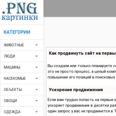
КАТЕГОРИИ
arrow_drop_down
ЖИВОТНЫЕ
Как продвинуть сайт на первы
arrow_drop_down
ЛЮДИ
Вы создали или только планируете с
arrow_drop_down
МАШИНЫ
это не просто процесс, а целый ком
повышение его позиций в поисковых 
arrow_drop_down
НАСЕКОМЫЕ
Ускорение продвижения
arrow_drop_down
ОБЪЕКТЫ
Если вам трудно попасть на первые
arrow_drop_down
ОВОЩИ
ускоряет продвижение в десятки раз,
один запрос у вас не продвинется в 
arrow_drop_down
ОДЕЖДА