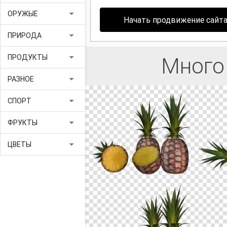
arrow_drop_down
ОРУЖЫЕ
Начать продвижение сайт
arrow_drop_down
ПРИРОДА
arrow_drop_down
ПРОДУКТЫ
Много
arrow_drop_down
РАЗНОЕ
arrow_drop_down
СПОРТ
arrow_drop_down
ФРУКТЫ
arrow_drop_down
ЦВЕТЫ