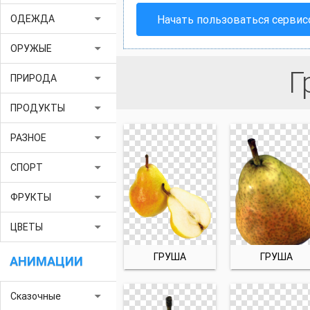
arrow_drop_down
Начать пользоваться серви
ОДЕЖДА
arrow_drop_down
ОРУЖЫЕ
Г
arrow_drop_down
ПРИРОДА
arrow_drop_down
ПРОДУКТЫ
arrow_drop_down
РАЗНОЕ
arrow_drop_down
СПОРТ
arrow_drop_down
ФРУКТЫ
arrow_drop_down
ЦВЕТЫ
ГРУША
ГРУША
АНИМАЦИИ
arrow_drop_down
Сказочные