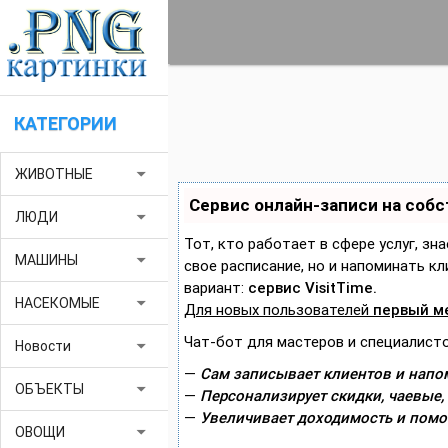
КАТЕГОРИИ
arrow_drop_down
ЖИВОТНЫЕ
Сервис онлайн-записи на соб
arrow_drop_down
ЛЮДИ
Тот, кто работает в сфере услуг, зн
arrow_drop_down
МАШИНЫ
свое расписание, но и напоминать 
вариант:
сервис VisitTime.
arrow_drop_down
НАСЕКОМЫЕ
Для новых пользователей
первый м
Чат-бот для мастеров и специалисто
arrow_drop_down
Новости
—
Сам записывает клиентов и напом
arrow_drop_down
ОБЪЕКТЫ
—
Персонализирует скидки, чаевые,
—
Увеличивает доходимость и помо
arrow_drop_down
ОВОЩИ