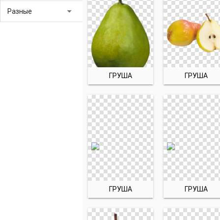
arrow_drop_down
Разные
ГРУША
ГРУША
ГРУША
ГРУША