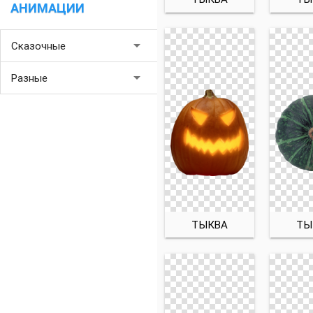
АНИМАЦИИ
arrow_drop_down
Сказочные
arrow_drop_down
Разные
ТЫКВА
ТЫ