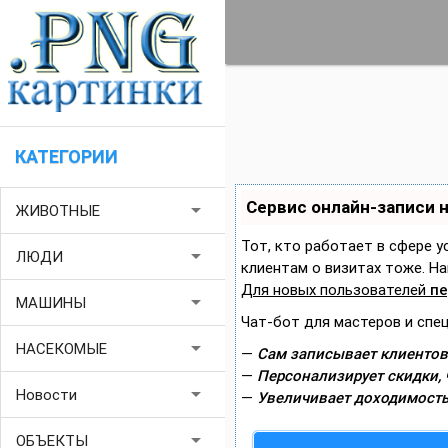
КАТЕГОРИИ
Сервис онлайн-записи 
arrow_drop_down
ЖИВОТНЫЕ
Тот, кто работает в сфере у
arrow_drop_down
ЛЮДИ
клиентам о визитах тоже. 
Для новых пользователей
пе
arrow_drop_down
МАШИНЫ
Чат-бот для мастеров и спе
arrow_drop_down
НАСЕКОМЫЕ
—
Сам записывает клиентов
—
Персонализирует скидки, 
arrow_drop_down
Новости
—
Увеличивает доходимость
arrow_drop_down
ОБЪЕКТЫ