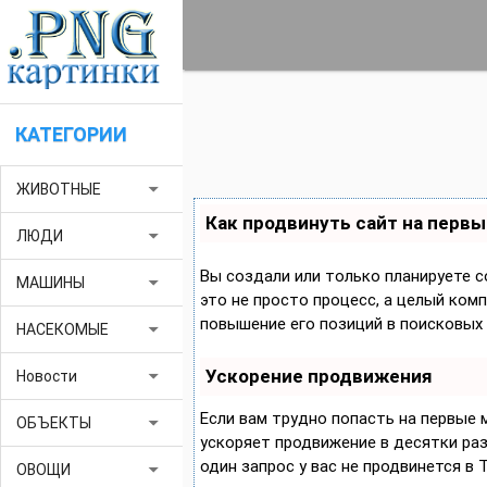
КАТЕГОРИИ
arrow_drop_down
ЖИВОТНЫЕ
Как продвинуть сайт на первы
arrow_drop_down
ЛЮДИ
Вы создали или только планируете с
arrow_drop_down
МАШИНЫ
это не просто процесс, а целый ком
повышение его позиций в поисковых 
arrow_drop_down
НАСЕКОМЫЕ
Ускорение продвижения
arrow_drop_down
Новости
Если вам трудно попасть на первые
arrow_drop_down
ОБЪЕКТЫ
ускоряет продвижение в десятки раз,
один запрос у вас не продвинется в 
arrow_drop_down
ОВОЩИ