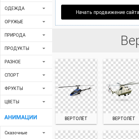
arrow_drop_down
ОДЕЖДА
Начать продвижение сайт
arrow_drop_down
ОРУЖЫЕ
arrow_drop_down
ПРИРОДА
Ве
arrow_drop_down
ПРОДУКТЫ
arrow_drop_down
РАЗНОЕ
arrow_drop_down
СПОРТ
arrow_drop_down
ФРУКТЫ
arrow_drop_down
ЦВЕТЫ
АНИМАЦИИ
ВЕРТОЛЁТ
ВЕРТОЛЁТ
arrow_drop_down
Сказочные