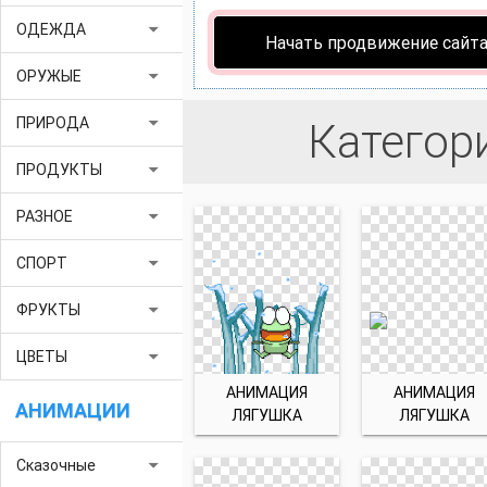
arrow_drop_down
ОДЕЖДА
Начать продвижение сайт
arrow_drop_down
ОРУЖЫЕ
arrow_drop_down
ПРИРОДА
Категор
arrow_drop_down
ПРОДУКТЫ
arrow_drop_down
РАЗНОЕ
arrow_drop_down
СПОРТ
arrow_drop_down
ФРУКТЫ
arrow_drop_down
ЦВЕТЫ
АНИМАЦИЯ
АНИМАЦИЯ
АНИМАЦИИ
ЛЯГУШКА
ЛЯГУШКА
arrow_drop_down
Сказочные