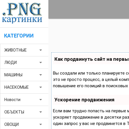
КАТЕГОРИИ
arrow_drop_down
ЖИВОТНЫЕ
Как продвинуть сайт на первы
arrow_drop_down
ЛЮДИ
Вы создали или только планируете с
arrow_drop_down
МАШИНЫ
это не просто процесс, а целый ком
повышение его позиций в поисковых 
arrow_drop_down
НАСЕКОМЫЕ
Ускорение продвижения
arrow_drop_down
Новости
Если вам трудно попасть на первые
arrow_drop_down
ОБЪЕКТЫ
ускоряет продвижение в десятки раз,
один запрос у вас не продвинется в 
arrow_drop_down
ОВОЩИ