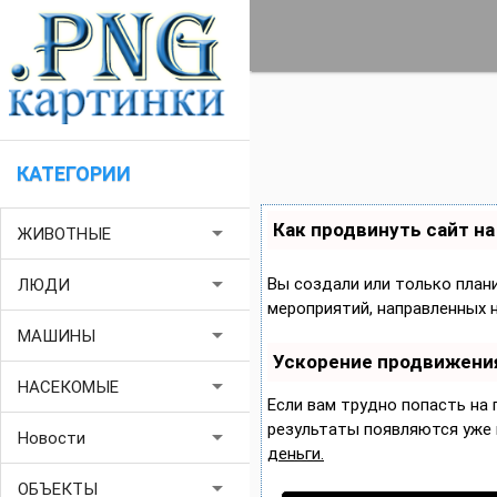
КАТЕГОРИИ
Как продвинуть сайт н
arrow_drop_down
ЖИВОТНЫЕ
arrow_drop_down
Вы создали или только плани
ЛЮДИ
мероприятий, направленных 
arrow_drop_down
МАШИНЫ
Ускорение продвижени
arrow_drop_down
НАСЕКОМЫЕ
Если вам трудно попасть на
результаты появляются уже в
arrow_drop_down
Новости
деньги.
arrow_drop_down
ОБЪЕКТЫ