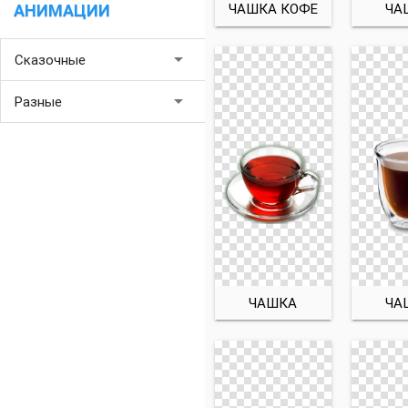
ЧАШКА КОФЕ
ЧА
АНИМАЦИИ
arrow_drop_down
Сказочные
arrow_drop_down
Разные
ЧАШКА
ЧА