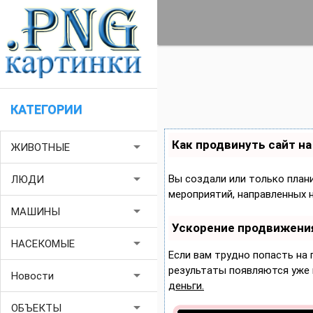
КАТЕГОРИИ
Как продвинуть сайт н
arrow_drop_down
ЖИВОТНЫЕ
arrow_drop_down
Вы создали или только плани
ЛЮДИ
мероприятий, направленных 
arrow_drop_down
МАШИНЫ
Ускорение продвижени
arrow_drop_down
НАСЕКОМЫЕ
Если вам трудно попасть на
результаты появляются уже в
arrow_drop_down
Новости
деньги.
arrow_drop_down
ОБЪЕКТЫ