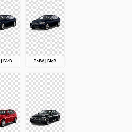
| БМВ
BMW | БМВ