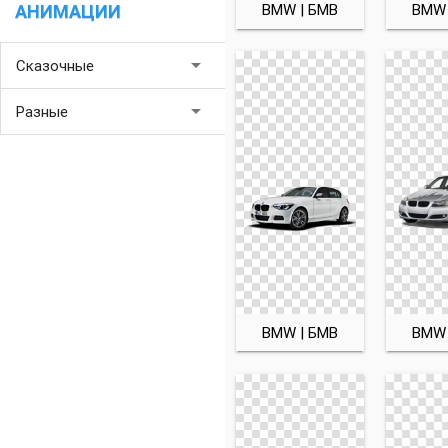
BMW | БМВ
BMW 
АНИМАЦИИ
arrow_drop_down
Сказочные
arrow_drop_down
Разные
BMW | БМВ
BMW 