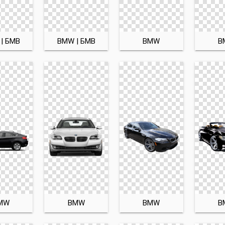
| БМВ
BMW | БМВ
BMW
B
MW
BMW
BMW
B