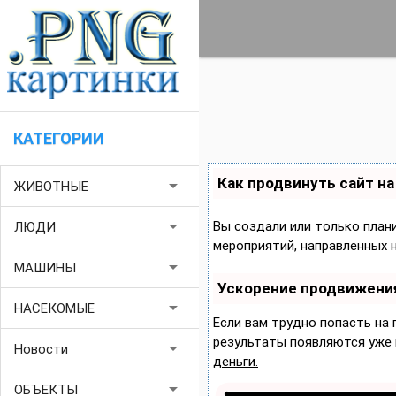
КАТЕГОРИИ
Как продвинуть сайт н
arrow_drop_down
ЖИВОТНЫЕ
arrow_drop_down
Вы создали или только плани
ЛЮДИ
мероприятий, направленных 
arrow_drop_down
МАШИНЫ
Ускорение продвижени
arrow_drop_down
НАСЕКОМЫЕ
Если вам трудно попасть на
результаты появляются уже в
arrow_drop_down
Новости
деньги.
arrow_drop_down
ОБЪЕКТЫ