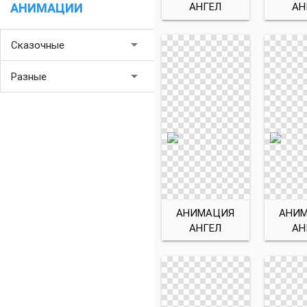
АНГЕЛ
АН
АНИМАЦИИ
arrow_drop_down
Сказочные
arrow_drop_down
Разные
АНИМАЦИЯ
АНИ
АНГЕЛ
АН