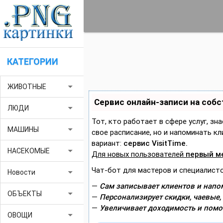
КАТЕГОРИИ
arrow_drop_down
ЖИВОТНЫЕ
Сервис онлайн-записи на соб
arrow_drop_down
ЛЮДИ
Тот, кто работает в сфере услуг, зн
arrow_drop_down
МАШИНЫ
свое расписание, но и напоминать 
вариант:
сервис VisitTime.
arrow_drop_down
НАСЕКОМЫЕ
Для новых пользователей
первый м
Чат-бот для мастеров и специалисто
arrow_drop_down
Новости
—
Сам записывает клиентов и напом
arrow_drop_down
ОБЪЕКТЫ
—
Персонализирует скидки, чаевые,
—
Увеличивает доходимость и помо
arrow_drop_down
ОВОЩИ