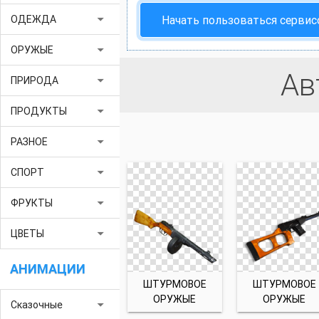
arrow_drop_down
Начать пользоваться серви
ОДЕЖДА
arrow_drop_down
ОРУЖЫЕ
Ав
arrow_drop_down
ПРИРОДА
arrow_drop_down
ПРОДУКТЫ
arrow_drop_down
РАЗНОЕ
arrow_drop_down
СПОРТ
arrow_drop_down
ФРУКТЫ
arrow_drop_down
ЦВЕТЫ
АНИМАЦИИ
ШТУРМОВОЕ
ШТУРМОВОЕ
ОРУЖЫЕ
ОРУЖЫЕ
arrow_drop_down
Сказочные