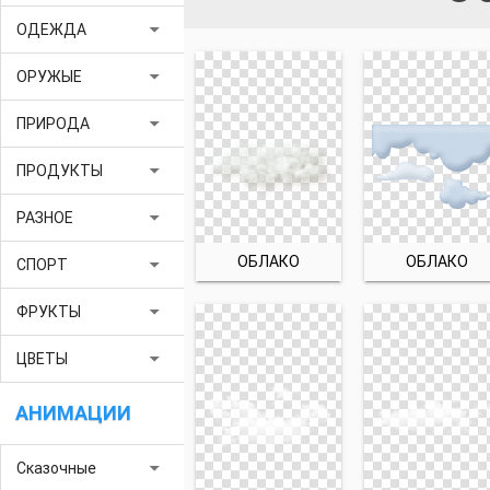
arrow_drop_down
ОДЕЖДА
arrow_drop_down
ОРУЖЫЕ
arrow_drop_down
ПРИРОДА
arrow_drop_down
ПРОДУКТЫ
arrow_drop_down
РАЗНОЕ
ОБЛАКО
ОБЛАКО
arrow_drop_down
СПОРТ
arrow_drop_down
ФРУКТЫ
arrow_drop_down
ЦВЕТЫ
АНИМАЦИИ
arrow_drop_down
Сказочные