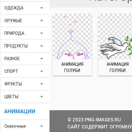
arrow_drop_down
ОДЕЖДА
arrow_drop_down
ОРУЖЫЕ
arrow_drop_down
ПРИРОДА
arrow_drop_down
ПРОДУКТЫ
arrow_drop_down
РАЗНОЕ
АНИМАЦИЯ
АНИМАЦИЯ
ГОЛУБИ
ГОЛУБИ
arrow_drop_down
СПОРТ
arrow_drop_down
ФРУКТЫ
arrow_drop_down
ЦВЕТЫ
АНИМАЦИИ
© 2023 PNG-IMAGES.RU
arrow_drop_down
Сказочные
САЙТ СОДЕРЖИТ ОГРОМНУ