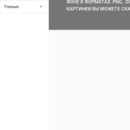
ФОНЕ В ФОРМАТАХ .PNG, .
arrow_drop_down
Разные
КАРТИНКИ ВЫ МОЖЕТЕ СКА