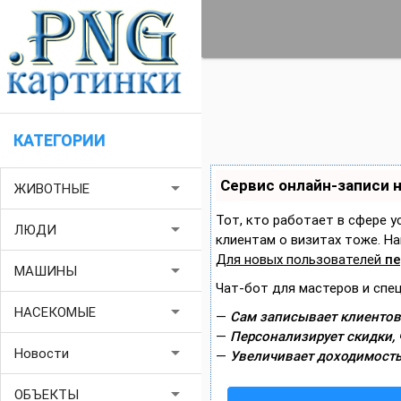
КАТЕГОРИИ
Сервис онлайн-записи 
arrow_drop_down
ЖИВОТНЫЕ
Тот, кто работает в сфере у
arrow_drop_down
ЛЮДИ
клиентам о визитах тоже. 
Для новых пользователей
пе
arrow_drop_down
МАШИНЫ
Чат-бот для мастеров и спе
arrow_drop_down
НАСЕКОМЫЕ
—
Сам записывает клиентов
—
Персонализирует скидки, 
arrow_drop_down
Новости
—
Увеличивает доходимость
arrow_drop_down
ОБЪЕКТЫ