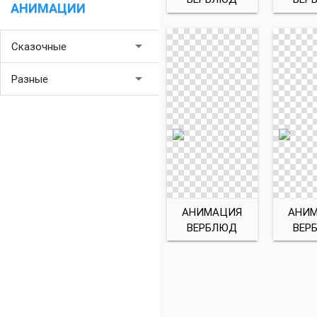
АНИМАЦИИ
arrow_drop_down
Сказочные
arrow_drop_down
Разные
АНИМАЦИЯ
АНИ
ВЕРБЛЮД
ВЕР