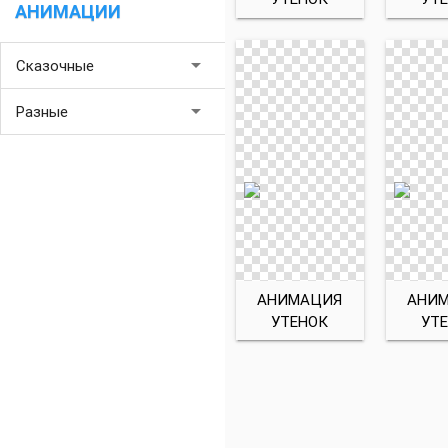
АНИМАЦИИ
arrow_drop_down
Сказочные
arrow_drop_down
Разные
АНИМАЦИЯ
АНИ
УТЕНОК
УТ