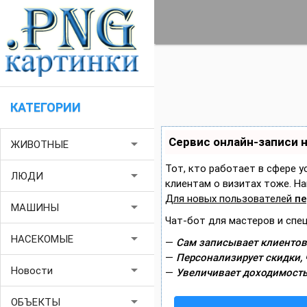
КАТЕГОРИИ
Сервис онлайн-записи 
arrow_drop_down
ЖИВОТНЫЕ
Тот, кто работает в сфере у
arrow_drop_down
ЛЮДИ
клиентам о визитах тоже. 
Для новых пользователей
пе
arrow_drop_down
МАШИНЫ
Чат-бот для мастеров и спе
arrow_drop_down
НАСЕКОМЫЕ
—
Сам записывает клиентов
—
Персонализирует скидки, 
arrow_drop_down
Новости
—
Увеличивает доходимость
arrow_drop_down
ОБЪЕКТЫ