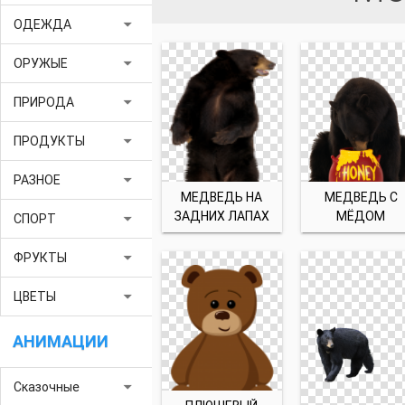
arrow_drop_down
ОДЕЖДА
arrow_drop_down
ОРУЖЫЕ
arrow_drop_down
ПРИРОДА
arrow_drop_down
ПРОДУКТЫ
arrow_drop_down
РАЗНОЕ
МЕДВЕДЬ НА
МЕДВЕДЬ С
ЗАДНИХ ЛАПАХ
МЁДОМ
arrow_drop_down
СПОРТ
arrow_drop_down
ФРУКТЫ
arrow_drop_down
ЦВЕТЫ
АНИМАЦИИ
arrow_drop_down
Сказочные