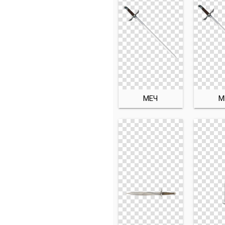
МЕЧ
М