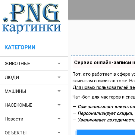
КАТЕГОРИИ
Сервис онлайн-записи 
arrow_drop_down
ЖИВОТНЫЕ
Тот, кто работает в сфере у
arrow_drop_down
ЛЮДИ
клиентам о визитах тоже. 
Для новых пользователей
пе
arrow_drop_down
МАШИНЫ
Чат-бот для мастеров и спе
arrow_drop_down
НАСЕКОМЫЕ
—
Сам записывает клиентов
—
Персонализирует скидки, 
arrow_drop_down
Новости
—
Увеличивает доходимость
arrow_drop_down
ОБЪЕКТЫ