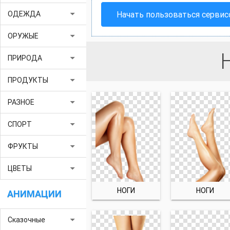
arrow_drop_down
Начать пользоваться серви
ОДЕЖДА
arrow_drop_down
ОРУЖЫЕ
arrow_drop_down
ПРИРОДА
arrow_drop_down
ПРОДУКТЫ
arrow_drop_down
РАЗНОЕ
arrow_drop_down
СПОРТ
arrow_drop_down
ФРУКТЫ
arrow_drop_down
ЦВЕТЫ
НОГИ
НОГИ
АНИМАЦИИ
arrow_drop_down
Сказочные