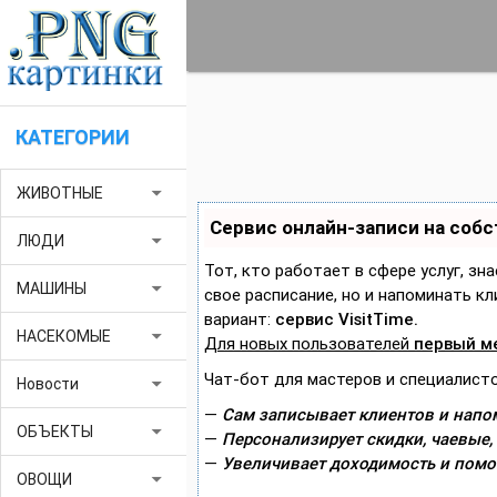
КАТЕГОРИИ
arrow_drop_down
ЖИВОТНЫЕ
Сервис онлайн-записи на соб
arrow_drop_down
ЛЮДИ
Тот, кто работает в сфере услуг, зн
arrow_drop_down
МАШИНЫ
свое расписание, но и напоминать 
вариант:
сервис VisitTime.
arrow_drop_down
НАСЕКОМЫЕ
Для новых пользователей
первый м
Чат-бот для мастеров и специалисто
arrow_drop_down
Новости
—
Сам записывает клиентов и напом
arrow_drop_down
ОБЪЕКТЫ
—
Персонализирует скидки, чаевые,
—
Увеличивает доходимость и помо
arrow_drop_down
ОВОЩИ