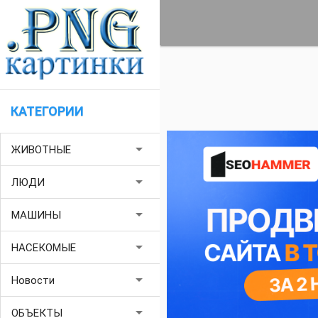
КАТЕГОРИИ
arrow_drop_down
ЖИВОТНЫЕ
arrow_drop_down
ЛЮДИ
arrow_drop_down
МАШИНЫ
arrow_drop_down
НАСЕКОМЫЕ
arrow_drop_down
Новости
arrow_drop_down
ОБЪЕКТЫ