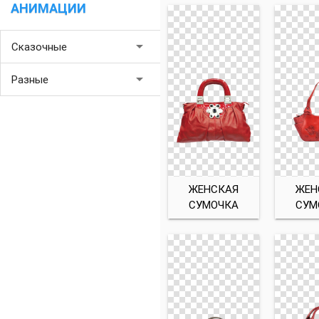
АНИМАЦИИ
arrow_drop_down
Сказочные
arrow_drop_down
Разные
ЖЕНСКАЯ
ЖЕН
СУМОЧКА
СУМ