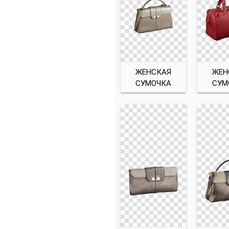
ЖЕНСКАЯ
ЖЕН
СУМОЧКА
СУМ