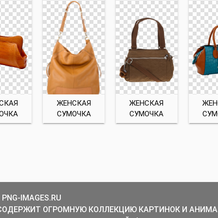
СКАЯ
ЖЕНСКАЯ
ЖЕНСКАЯ
ЖЕН
ОЧКА
СУМОЧКА
СУМОЧКА
СУМ
 PNG-IMAGES.RU
СОДЕРЖИТ ОГРОМНУЮ КОЛЛЕКЦИЮ КАРТИНОК И АНИМА