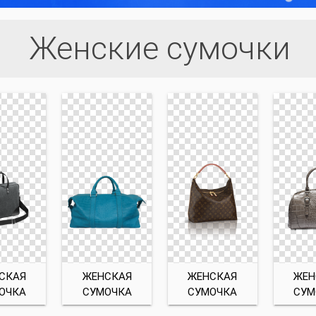
Женские сумочки
СКАЯ
ЖЕНСКАЯ
ЖЕНСКАЯ
ЖЕН
ОЧКА
СУМОЧКА
СУМОЧКА
СУМ