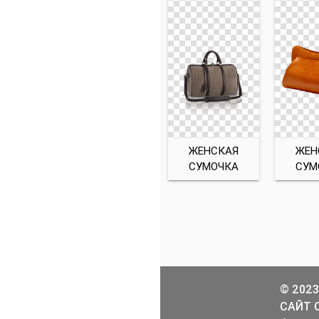
ЖЕНСКАЯ
ЖЕН
СУМОЧКА
СУМ
© 2023
САЙТ 