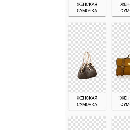
ЖЕНСКАЯ
ЖЕН
СУМОЧКА
СУМ
ЖЕНСКАЯ
ЖЕН
СУМОЧКА
СУМ