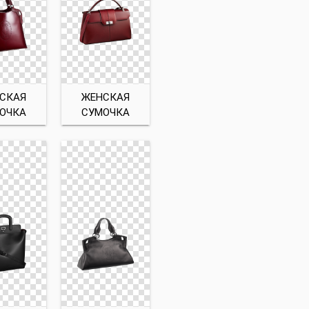
СКАЯ
ЖЕНСКАЯ
ОЧКА
СУМОЧКА