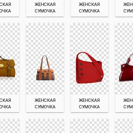
СКАЯ
ЖЕНСКАЯ
ЖЕНСКАЯ
ЖЕН
ОЧКА
СУМОЧКА
СУМОЧКА
СУМ
СКАЯ
ЖЕНСКАЯ
ЖЕНСКАЯ
ЖЕН
ОЧКА
СУМОЧКА
СУМОЧКА
СУМ