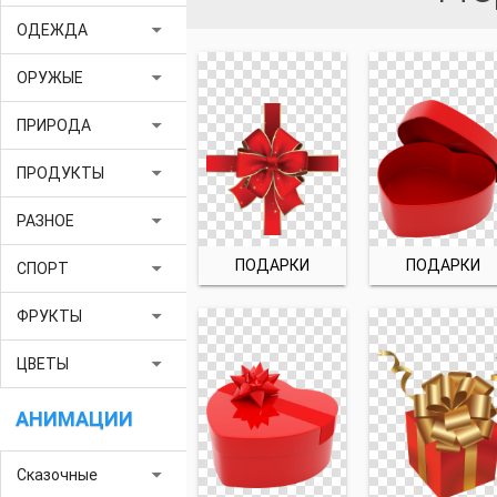
arrow_drop_down
ОДЕЖДА
arrow_drop_down
ОРУЖЫЕ
arrow_drop_down
ПРИРОДА
arrow_drop_down
ПРОДУКТЫ
arrow_drop_down
РАЗНОЕ
ПОДАРКИ
ПОДАРКИ
arrow_drop_down
СПОРТ
arrow_drop_down
ФРУКТЫ
arrow_drop_down
ЦВЕТЫ
АНИМАЦИИ
arrow_drop_down
Сказочные