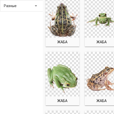
arrow_drop_down
Разные
ЖАБА
ЖАБА
ЖАБА
ЖАБА