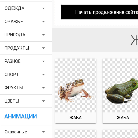
arrow_drop_down
ОДЕЖДА
Начать продвижение сайт
arrow_drop_down
ОРУЖЫЕ
arrow_drop_down
ПРИРОДА
arrow_drop_down
ПРОДУКТЫ
arrow_drop_down
РАЗНОЕ
arrow_drop_down
СПОРТ
arrow_drop_down
ФРУКТЫ
arrow_drop_down
ЦВЕТЫ
АНИМАЦИИ
ЖАБА
ЖАБА
arrow_drop_down
Сказочные