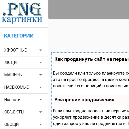
КАТЕГОРИИ
arrow_drop_down
ЖИВОТНЫЕ
Как продвинуть сайт на первы
arrow_drop_down
ЛЮДИ
Вы создали или только планируете с
arrow_drop_down
МАШИНЫ
это не просто процесс, а целый ком
повышение его позиций в поисковых 
arrow_drop_down
НАСЕКОМЫЕ
Ускорение продвижения
arrow_drop_down
Новости
Если вам трудно попасть на первые
arrow_drop_down
ОБЪЕКТЫ
ускоряет продвижение в десятки раз,
один запрос у вас не продвинется в 
arrow_drop_down
ОВОЩИ