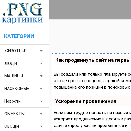
КАТЕГОРИИ
arrow_drop_down
ЖИВОТНЫЕ
Как продвинуть сайт на первы
arrow_drop_down
ЛЮДИ
Вы создали или только планируете с
arrow_drop_down
МАШИНЫ
это не просто процесс, а целый ком
повышение его позиций в поисковых 
arrow_drop_down
НАСЕКОМЫЕ
Ускорение продвижения
arrow_drop_down
Новости
Если вам трудно попасть на первые
arrow_drop_down
ОБЪЕКТЫ
ускоряет продвижение в десятки раз,
один запрос у вас не продвинется в 
arrow_drop_down
ОВОЩИ