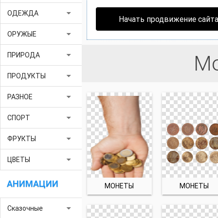
arrow_drop_down
ОДЕЖДА
Начать продвижение сайт
arrow_drop_down
ОРУЖЫЕ
arrow_drop_down
ПРИРОДА
М
arrow_drop_down
ПРОДУКТЫ
arrow_drop_down
РАЗНОЕ
arrow_drop_down
СПОРТ
arrow_drop_down
ФРУКТЫ
arrow_drop_down
ЦВЕТЫ
АНИМАЦИИ
МОНЕТЫ
МОНЕТЫ
arrow_drop_down
Сказочные