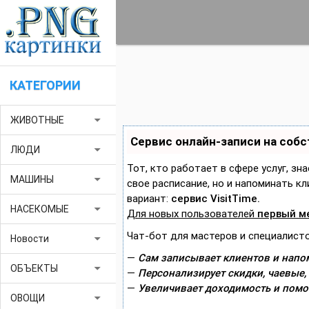
КАТЕГОРИИ
arrow_drop_down
ЖИВОТНЫЕ
Сервис онлайн-записи на соб
arrow_drop_down
ЛЮДИ
Тот, кто работает в сфере услуг, зн
arrow_drop_down
МАШИНЫ
свое расписание, но и напоминать 
вариант:
сервис VisitTime.
arrow_drop_down
НАСЕКОМЫЕ
Для новых пользователей
первый м
Чат-бот для мастеров и специалисто
arrow_drop_down
Новости
—
Сам записывает клиентов и напом
arrow_drop_down
ОБЪЕКТЫ
—
Персонализирует скидки, чаевые,
—
Увеличивает доходимость и помо
arrow_drop_down
ОВОЩИ