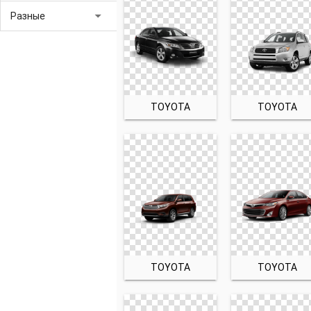
arrow_drop_down
Разные
TOYOTA
TOYOTA
TOYOTA
TOYOTA