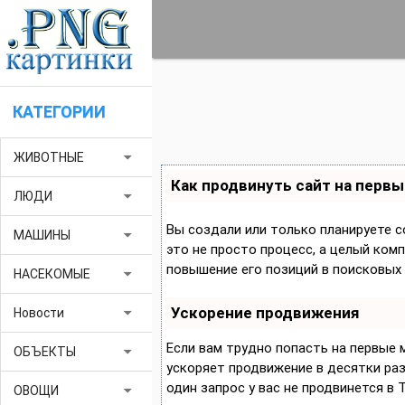
КАТЕГОРИИ
arrow_drop_down
ЖИВОТНЫЕ
Как продвинуть сайт на первы
arrow_drop_down
ЛЮДИ
Вы создали или только планируете с
arrow_drop_down
МАШИНЫ
это не просто процесс, а целый ком
повышение его позиций в поисковых 
arrow_drop_down
НАСЕКОМЫЕ
Ускорение продвижения
arrow_drop_down
Новости
Если вам трудно попасть на первые
arrow_drop_down
ОБЪЕКТЫ
ускоряет продвижение в десятки раз,
один запрос у вас не продвинется в 
arrow_drop_down
ОВОЩИ