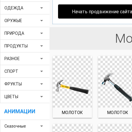
arrow_drop_down
ОДЕЖДА
Начать продвижение сайт
arrow_drop_down
ОРУЖЫЕ
arrow_drop_down
ПРИРОДА
Мо
arrow_drop_down
ПРОДУКТЫ
arrow_drop_down
РАЗНОЕ
arrow_drop_down
СПОРТ
arrow_drop_down
ФРУКТЫ
arrow_drop_down
ЦВЕТЫ
АНИМАЦИИ
МОЛОТОК
МОЛОТОК
arrow_drop_down
Сказочные