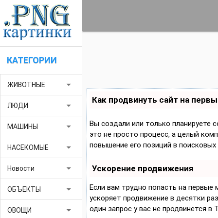
КАТЕГОРИИ
arrow_drop_down
ЖИВОТНЫЕ
Как продвинуть сайт на первы
arrow_drop_down
ЛЮДИ
Вы создали или только планируете с
arrow_drop_down
МАШИНЫ
это не просто процесс, а целый ком
повышение его позиций в поисковых 
arrow_drop_down
НАСЕКОМЫЕ
Ускорение продвижения
arrow_drop_down
Новости
Если вам трудно попасть на первые
arrow_drop_down
ОБЪЕКТЫ
ускоряет продвижение в десятки раз,
один запрос у вас не продвинется в 
arrow_drop_down
ОВОЩИ