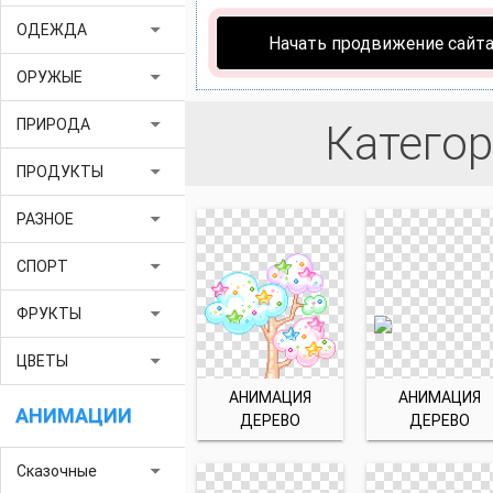
arrow_drop_down
ОДЕЖДА
Начать продвижение сайт
arrow_drop_down
ОРУЖЫЕ
arrow_drop_down
ПРИРОДА
Категор
arrow_drop_down
ПРОДУКТЫ
arrow_drop_down
РАЗНОЕ
arrow_drop_down
СПОРТ
arrow_drop_down
ФРУКТЫ
arrow_drop_down
ЦВЕТЫ
АНИМАЦИЯ
АНИМАЦИЯ
АНИМАЦИИ
ДЕРЕВО
ДЕРЕВО
arrow_drop_down
Сказочные