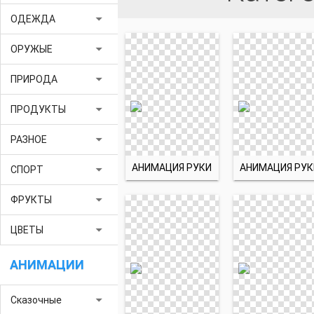
arrow_drop_down
ОДЕЖДА
arrow_drop_down
ОРУЖЫЕ
arrow_drop_down
ПРИРОДА
arrow_drop_down
ПРОДУКТЫ
arrow_drop_down
РАЗНОЕ
АНИМАЦИЯ РУКИ
АНИМАЦИЯ РУК
arrow_drop_down
СПОРТ
arrow_drop_down
ФРУКТЫ
arrow_drop_down
ЦВЕТЫ
АНИМАЦИИ
arrow_drop_down
Сказочные