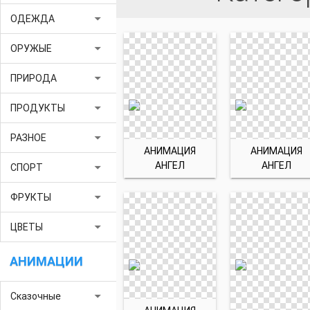
arrow_drop_down
ОДЕЖДА
arrow_drop_down
ОРУЖЫЕ
arrow_drop_down
ПРИРОДА
arrow_drop_down
ПРОДУКТЫ
arrow_drop_down
РАЗНОЕ
АНИМАЦИЯ
АНИМАЦИЯ
АНГЕЛ
АНГЕЛ
arrow_drop_down
СПОРТ
arrow_drop_down
ФРУКТЫ
arrow_drop_down
ЦВЕТЫ
АНИМАЦИИ
arrow_drop_down
Сказочные