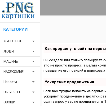
КАТЕГОРИИ
arrow_drop_down
ЖИВОТНЫЕ
Как продвинуть сайт на первы
arrow_drop_down
ЛЮДИ
Вы создали или только планируете с
arrow_drop_down
МАШИНЫ
это не просто процесс, а целый ком
повышение его позиций в поисковых 
arrow_drop_down
НАСЕКОМЫЕ
Ускорение продвижения
arrow_drop_down
Новости
Если вам трудно попасть на первые
arrow_drop_down
ОБЪЕКТЫ
ускоряет продвижение в десятки раз,
один запрос у вас не продвинется в 
arrow_drop_down
ОВОЩИ