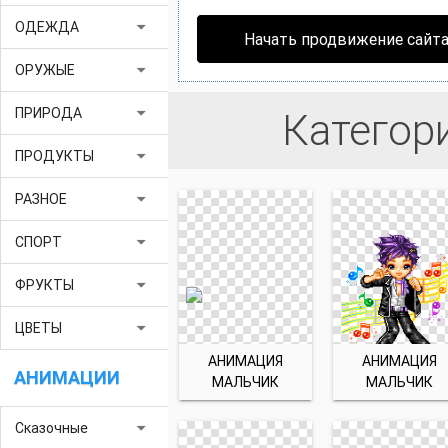
arrow_drop_down
ОДЕЖДА
Начать продвижение сайт
arrow_drop_down
ОРУЖЫЕ
arrow_drop_down
ПРИРОДА
Категор
arrow_drop_down
ПРОДУКТЫ
arrow_drop_down
РАЗНОЕ
arrow_drop_down
СПОРТ
arrow_drop_down
ФРУКТЫ
arrow_drop_down
ЦВЕТЫ
АНИМАЦИЯ
АНИМАЦИЯ
АНИМАЦИИ
МАЛЬЧИК
МАЛЬЧИК
arrow_drop_down
Сказочные