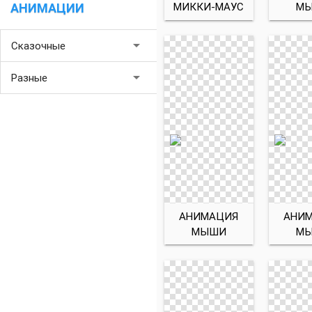
МИККИ-МАУС
М
АНИМАЦИИ
arrow_drop_down
Сказочные
arrow_drop_down
Разные
АНИМАЦИЯ
АНИ
МЫШИ
М