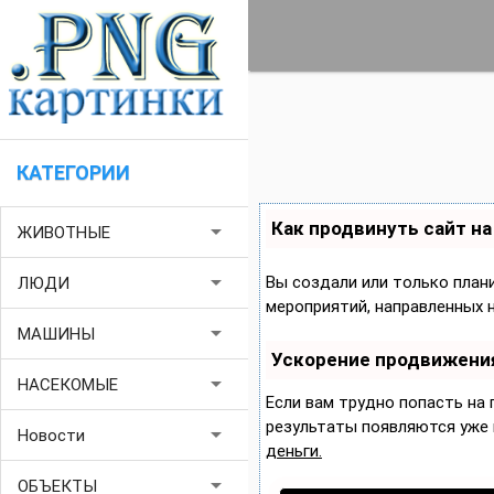
КАТЕГОРИИ
Как продвинуть сайт н
arrow_drop_down
ЖИВОТНЫЕ
arrow_drop_down
Вы создали или только плани
ЛЮДИ
мероприятий, направленных 
arrow_drop_down
МАШИНЫ
Ускорение продвижени
arrow_drop_down
НАСЕКОМЫЕ
Если вам трудно попасть на
результаты появляются уже в
arrow_drop_down
Новости
деньги.
arrow_drop_down
ОБЪЕКТЫ