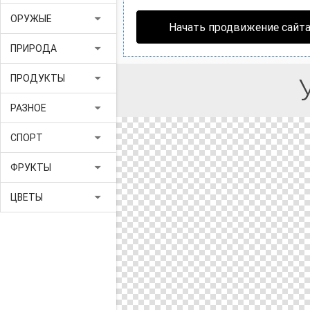
arrow_drop_down
ОРУЖЫЕ
Начать продвижение сайт
arrow_drop_down
ПРИРОДА
arrow_drop_down
ПРОДУКТЫ
arrow_drop_down
РАЗНОЕ
arrow_drop_down
СПОРТ
arrow_drop_down
ФРУКТЫ
arrow_drop_down
ЦВЕТЫ