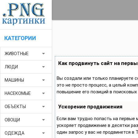
КАТЕГОРИИ
arrow_drop_down
ЖИВОТНЫЕ
Как продвинуть сайт на первы
arrow_drop_down
ЛЮДИ
Вы создали или только планируете с
arrow_drop_down
МАШИНЫ
это не просто процесс, а целый ком
повышение его позиций в поисковых 
arrow_drop_down
НАСЕКОМЫЕ
Ускорение продвижения
arrow_drop_down
ОБЪЕКТЫ
Если вам трудно попасть на первые
arrow_drop_down
ОВОЩИ
ускоряет продвижение в десятки раз,
один запрос у вас не продвинется в 
arrow_drop_down
ОДЕЖДА