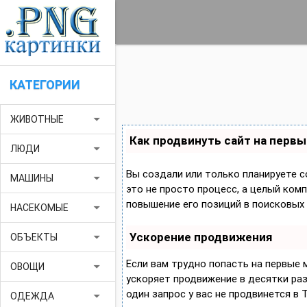
КАТЕГОРИИ
arrow_drop_down
ЖИВОТНЫЕ
Как продвинуть сайт на первы
arrow_drop_down
ЛЮДИ
Вы создали или только планируете с
arrow_drop_down
МАШИНЫ
это не просто процесс, а целый ком
повышение его позиций в поисковых 
arrow_drop_down
НАСЕКОМЫЕ
Ускорение продвижения
arrow_drop_down
ОБЪЕКТЫ
Если вам трудно попасть на первые
arrow_drop_down
ОВОЩИ
ускоряет продвижение в десятки раз,
один запрос у вас не продвинется в 
arrow_drop_down
ОДЕЖДА