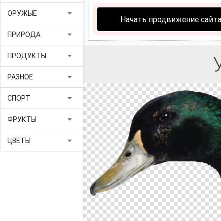
arrow_drop_down
ОРУЖЫЕ
Начать продвижение сайт
arrow_drop_down
ПРИРОДА
arrow_drop_down
ПРОДУКТЫ
arrow_drop_down
РАЗНОЕ
arrow_drop_down
СПОРТ
arrow_drop_down
ФРУКТЫ
arrow_drop_down
ЦВЕТЫ