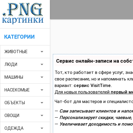
КАТЕГОРИИ
arrow_drop_down
ЖИВОТНЫЕ
Сервис онлайн-записи на соб
arrow_drop_down
ЛЮДИ
Тот, кто работает в сфере услуг, зн
arrow_drop_down
МАШИНЫ
свое расписание, но и напоминать 
вариант:
сервис VisitTime.
arrow_drop_down
НАСЕКОМЫЕ
Для новых пользователей
первый м
Чат-бот для мастеров и специалисто
arrow_drop_down
ОБЪЕКТЫ
—
Сам записывает клиентов и напом
arrow_drop_down
ОВОЩИ
—
Персонализирует скидки, чаевые,
—
Увеличивает доходимость и помо
arrow_drop_down
ОДЕЖДА