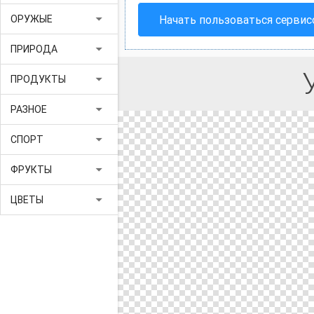
arrow_drop_down
Начать пользоваться серви
ОРУЖЫЕ
arrow_drop_down
ПРИРОДА
arrow_drop_down
ПРОДУКТЫ
arrow_drop_down
РАЗНОЕ
arrow_drop_down
СПОРТ
arrow_drop_down
ФРУКТЫ
arrow_drop_down
ЦВЕТЫ