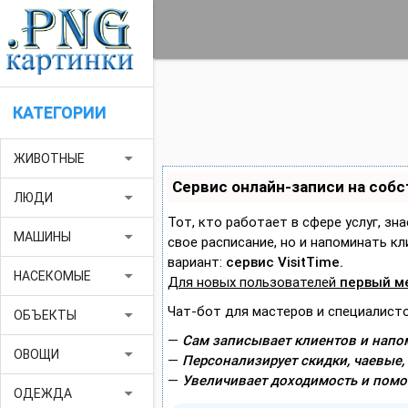
КАТЕГОРИИ
arrow_drop_down
ЖИВОТНЫЕ
Сервис онлайн-записи на соб
arrow_drop_down
ЛЮДИ
Тот, кто работает в сфере услуг, зн
arrow_drop_down
МАШИНЫ
свое расписание, но и напоминать 
вариант:
сервис VisitTime.
arrow_drop_down
НАСЕКОМЫЕ
Для новых пользователей
первый м
Чат-бот для мастеров и специалисто
arrow_drop_down
ОБЪЕКТЫ
—
Сам записывает клиентов и напом
arrow_drop_down
ОВОЩИ
—
Персонализирует скидки, чаевые,
—
Увеличивает доходимость и помо
arrow_drop_down
ОДЕЖДА