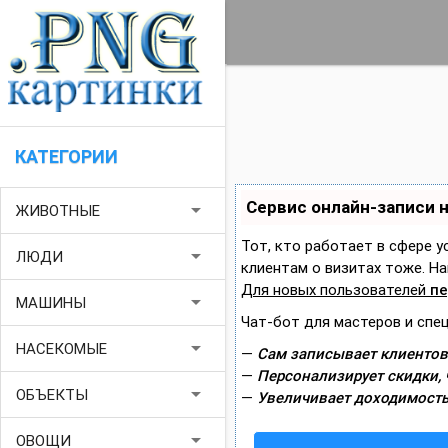
КАТЕГОРИИ
Сервис онлайн-записи 
arrow_drop_down
ЖИВОТНЫЕ
Тот, кто работает в сфере у
arrow_drop_down
ЛЮДИ
клиентам о визитах тоже. 
Для новых пользователей
пе
arrow_drop_down
МАШИНЫ
Чат-бот для мастеров и спе
arrow_drop_down
НАСЕКОМЫЕ
—
Сам записывает клиентов
—
Персонализирует скидки, 
arrow_drop_down
ОБЪЕКТЫ
—
Увеличивает доходимость
arrow_drop_down
ОВОЩИ