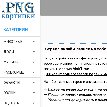
КАТЕГОРИИ
arrow_drop_down
ЖИВОТНЫЕ
Сервис онлайн-записи на соб
arrow_drop_down
ЛЮДИ
Тот, кто работает в сфере услуг, зн
arrow_drop_down
МАШИНЫ
свое расписание, но и напоминать 
вариант:
сервис VisitTime.
arrow_drop_down
НАСЕКОМЫЕ
Для новых пользователей
первый м
Чат-бот для мастеров и специалисто
arrow_drop_down
ОБЪЕКТЫ
—
Сам записывает клиентов и напом
arrow_drop_down
ОВОЩИ
—
Персонализирует скидки, чаевые,
—
Увеличивает доходимость и помо
arrow_drop_down
ОДЕЖДА