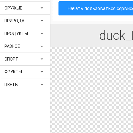
arrow_drop_down
Начать пользоваться серви
ОРУЖЫЕ
arrow_drop_down
ПРИРОДА
duck
arrow_drop_down
ПРОДУКТЫ
arrow_drop_down
РАЗНОЕ
arrow_drop_down
СПОРТ
arrow_drop_down
ФРУКТЫ
arrow_drop_down
ЦВЕТЫ