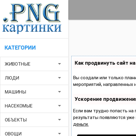
КАТЕГОРИИ
Как продвинуть сайт н
arrow_drop_down
ЖИВОТНЫЕ
arrow_drop_down
Вы создали или только плани
ЛЮДИ
мероприятий, направленных 
arrow_drop_down
МАШИНЫ
Ускорение продвижени
arrow_drop_down
НАСЕКОМЫЕ
Если вам трудно попасть на
результаты появляются уже в
arrow_drop_down
ОБЪЕКТЫ
деньги.
arrow_drop_down
ОВОЩИ