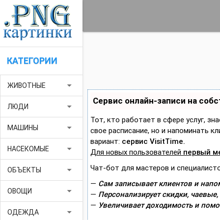
КАТЕГОРИИ
arrow_drop_down
ЖИВОТНЫЕ
Сервис онлайн-записи на соб
arrow_drop_down
ЛЮДИ
Тот, кто работает в сфере услуг, зн
arrow_drop_down
МАШИНЫ
свое расписание, но и напоминать 
вариант:
сервис VisitTime.
arrow_drop_down
НАСЕКОМЫЕ
Для новых пользователей
первый м
Чат-бот для мастеров и специалисто
arrow_drop_down
ОБЪЕКТЫ
—
Сам записывает клиентов и напом
arrow_drop_down
ОВОЩИ
—
Персонализирует скидки, чаевые,
—
Увеличивает доходимость и помо
arrow_drop_down
ОДЕЖДА