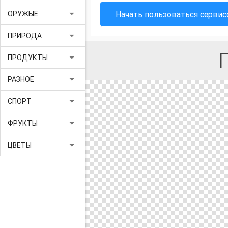
arrow_drop_down
Начать пользоваться серви
ОРУЖЫЕ
arrow_drop_down
ПРИРОДА
arrow_drop_down
ПРОДУКТЫ
arrow_drop_down
РАЗНОЕ
arrow_drop_down
СПОРТ
arrow_drop_down
ФРУКТЫ
arrow_drop_down
ЦВЕТЫ