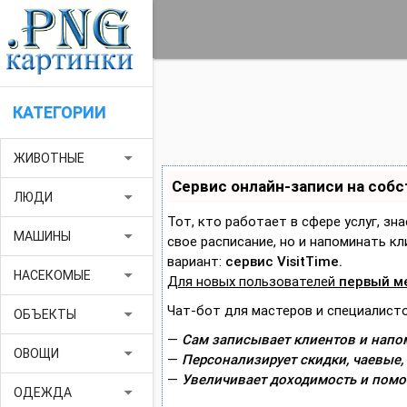
КАТЕГОРИИ
arrow_drop_down
ЖИВОТНЫЕ
Сервис онлайн-записи на соб
arrow_drop_down
ЛЮДИ
Тот, кто работает в сфере услуг, зн
arrow_drop_down
МАШИНЫ
свое расписание, но и напоминать 
вариант:
сервис VisitTime.
arrow_drop_down
НАСЕКОМЫЕ
Для новых пользователей
первый м
Чат-бот для мастеров и специалисто
arrow_drop_down
ОБЪЕКТЫ
—
Сам записывает клиентов и напом
arrow_drop_down
ОВОЩИ
—
Персонализирует скидки, чаевые,
—
Увеличивает доходимость и помо
arrow_drop_down
ОДЕЖДА