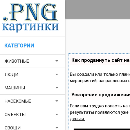
КАТЕГОРИИ
Как продвинуть сайт н
arrow_drop_down
ЖИВОТНЫЕ
arrow_drop_down
Вы создали или только плани
ЛЮДИ
мероприятий, направленных 
arrow_drop_down
МАШИНЫ
Ускорение продвижени
arrow_drop_down
НАСЕКОМЫЕ
Если вам трудно попасть на
результаты появляются уже в
arrow_drop_down
ОБЪЕКТЫ
деньги.
arrow_drop_down
ОВОЩИ