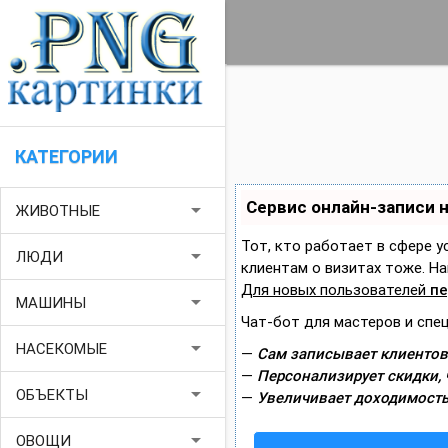
КАТЕГОРИИ
Сервис онлайн-записи 
arrow_drop_down
ЖИВОТНЫЕ
Тот, кто работает в сфере у
arrow_drop_down
ЛЮДИ
клиентам о визитах тоже. 
Для новых пользователей
пе
arrow_drop_down
МАШИНЫ
Чат-бот для мастеров и спе
arrow_drop_down
НАСЕКОМЫЕ
—
Сам записывает клиентов
—
Персонализирует скидки, 
arrow_drop_down
ОБЪЕКТЫ
—
Увеличивает доходимость
arrow_drop_down
ОВОЩИ