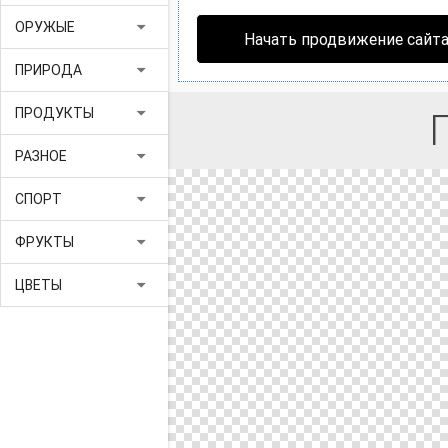
arrow_drop_down
ОРУЖЫЕ
Начать продвижение сайт
arrow_drop_down
ПРИРОДА
arrow_drop_down
ПРОДУКТЫ
arrow_drop_down
РАЗНОЕ
arrow_drop_down
СПОРТ
arrow_drop_down
ФРУКТЫ
arrow_drop_down
ЦВЕТЫ