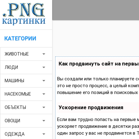
КАТЕГОРИИ
arrow_drop_down
ЖИВОТНЫЕ
Как продвинуть сайт на первы
arrow_drop_down
ЛЮДИ
Вы создали или только планируете с
arrow_drop_down
МАШИНЫ
это не просто процесс, а целый ком
повышение его позиций в поисковых 
arrow_drop_down
НАСЕКОМЫЕ
Ускорение продвижения
arrow_drop_down
ОБЪЕКТЫ
Если вам трудно попасть на первые
arrow_drop_down
ОВОЩИ
ускоряет продвижение в десятки раз,
один запрос у вас не продвинется в 
arrow_drop_down
ОДЕЖДА