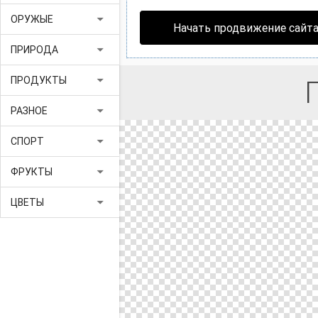
arrow_drop_down
ОРУЖЫЕ
Начать продвижение сайт
arrow_drop_down
ПРИРОДА
arrow_drop_down
ПРОДУКТЫ
arrow_drop_down
РАЗНОЕ
arrow_drop_down
СПОРТ
arrow_drop_down
ФРУКТЫ
arrow_drop_down
ЦВЕТЫ