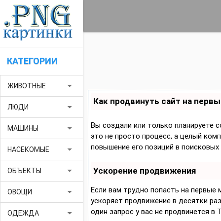
КАТЕГОРИИ
arrow_drop_down
ЖИВОТНЫЕ
Как продвинуть сайт на первы
arrow_drop_down
ЛЮДИ
Вы создали или только планируете с
arrow_drop_down
МАШИНЫ
это не просто процесс, а целый ком
повышение его позиций в поисковых 
arrow_drop_down
НАСЕКОМЫЕ
Ускорение продвижения
arrow_drop_down
ОБЪЕКТЫ
Если вам трудно попасть на первые
arrow_drop_down
ОВОЩИ
ускоряет продвижение в десятки раз,
один запрос у вас не продвинется в 
arrow_drop_down
ОДЕЖДА