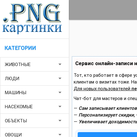
КАТЕГОРИИ
Сервис онлайн-записи 
arrow_drop_down
ЖИВОТНЫЕ
Тот, кто работает в сфере у
arrow_drop_down
ЛЮДИ
клиентам о визитах тоже. 
Для новых пользователей
пе
arrow_drop_down
МАШИНЫ
Чат-бот для мастеров и спе
arrow_drop_down
НАСЕКОМЫЕ
—
Сам записывает клиентов
—
Персонализирует скидки, 
arrow_drop_down
ОБЪЕКТЫ
—
Увеличивает доходимость
arrow_drop_down
ОВОЩИ