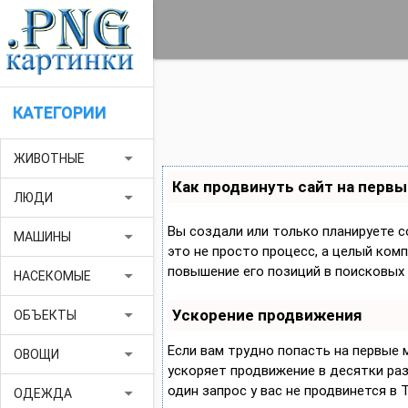
КАТЕГОРИИ
arrow_drop_down
ЖИВОТНЫЕ
Как продвинуть сайт на первы
arrow_drop_down
ЛЮДИ
Вы создали или только планируете с
arrow_drop_down
МАШИНЫ
это не просто процесс, а целый ком
повышение его позиций в поисковых 
arrow_drop_down
НАСЕКОМЫЕ
Ускорение продвижения
arrow_drop_down
ОБЪЕКТЫ
Если вам трудно попасть на первые
arrow_drop_down
ОВОЩИ
ускоряет продвижение в десятки раз,
один запрос у вас не продвинется в 
arrow_drop_down
ОДЕЖДА