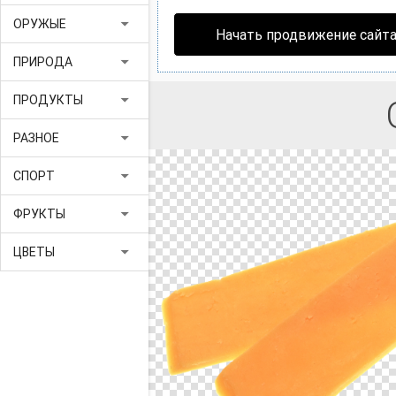
arrow_drop_down
ОРУЖЫЕ
Начать продвижение сайт
arrow_drop_down
ПРИРОДА
arrow_drop_down
ПРОДУКТЫ
arrow_drop_down
РАЗНОЕ
arrow_drop_down
СПОРТ
arrow_drop_down
ФРУКТЫ
arrow_drop_down
ЦВЕТЫ