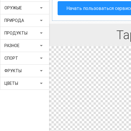
arrow_drop_down
Начать пользоваться серви
ОРУЖЫЕ
arrow_drop_down
ПРИРОДА
Та
arrow_drop_down
ПРОДУКТЫ
arrow_drop_down
РАЗНОЕ
arrow_drop_down
СПОРТ
arrow_drop_down
ФРУКТЫ
arrow_drop_down
ЦВЕТЫ