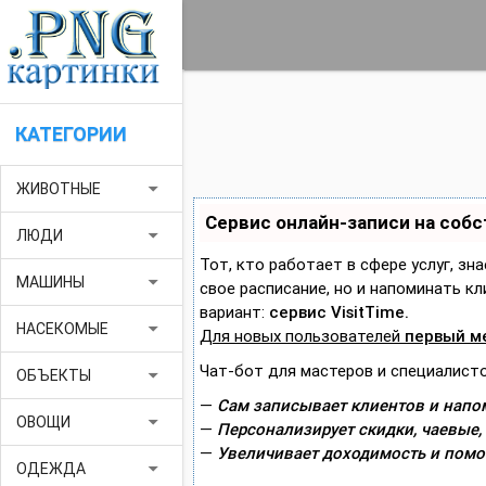
КАТЕГОРИИ
arrow_drop_down
ЖИВОТНЫЕ
Сервис онлайн-записи на соб
arrow_drop_down
ЛЮДИ
Тот, кто работает в сфере услуг, зн
arrow_drop_down
МАШИНЫ
свое расписание, но и напоминать 
вариант:
сервис VisitTime.
arrow_drop_down
НАСЕКОМЫЕ
Для новых пользователей
первый м
Чат-бот для мастеров и специалисто
arrow_drop_down
ОБЪЕКТЫ
—
Сам записывает клиентов и напом
arrow_drop_down
ОВОЩИ
—
Персонализирует скидки, чаевые,
—
Увеличивает доходимость и помо
arrow_drop_down
ОДЕЖДА