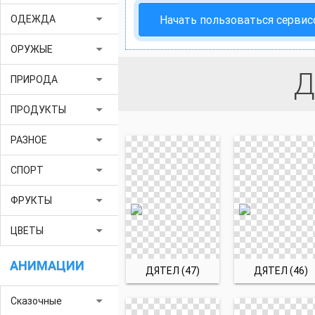
arrow_drop_down
Начать пользоваться серви
ОДЕЖДА
arrow_drop_down
ОРУЖЫЕ
Д
arrow_drop_down
ПРИРОДА
arrow_drop_down
ПРОДУКТЫ
arrow_drop_down
РАЗНОЕ
arrow_drop_down
СПОРТ
arrow_drop_down
ФРУКТЫ
arrow_drop_down
ЦВЕТЫ
АНИМАЦИИ
ДЯТЕЛ (47)
ДЯТЕЛ (46)
arrow_drop_down
Сказочные