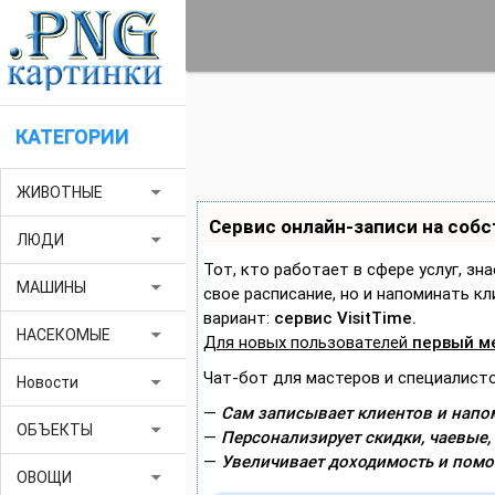
КАТЕГОРИИ
arrow_drop_down
ЖИВОТНЫЕ
Сервис онлайн-записи на соб
arrow_drop_down
ЛЮДИ
Тот, кто работает в сфере услуг, зн
arrow_drop_down
МАШИНЫ
свое расписание, но и напоминать 
вариант:
сервис VisitTime.
arrow_drop_down
НАСЕКОМЫЕ
Для новых пользователей
первый м
Чат-бот для мастеров и специалисто
arrow_drop_down
Новости
—
Сам записывает клиентов и напом
arrow_drop_down
ОБЪЕКТЫ
—
Персонализирует скидки, чаевые,
—
Увеличивает доходимость и помо
arrow_drop_down
ОВОЩИ