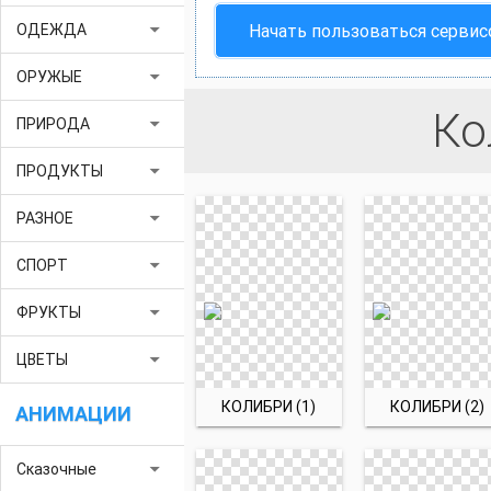
arrow_drop_down
Начать пользоваться серви
ОДЕЖДА
arrow_drop_down
ОРУЖЫЕ
Ко
arrow_drop_down
ПРИРОДА
arrow_drop_down
ПРОДУКТЫ
arrow_drop_down
РАЗНОЕ
arrow_drop_down
СПОРТ
arrow_drop_down
ФРУКТЫ
arrow_drop_down
ЦВЕТЫ
КОЛИБРИ (1)
КОЛИБРИ (2)
АНИМАЦИИ
arrow_drop_down
Сказочные