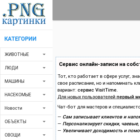
КАТЕГОРИИ
arrow_drop_down
ЖИВОТНЫЕ
Сервис онлайн-записи на соб
arrow_drop_down
ЛЮДИ
Тот, кто работает в сфере услуг, зн
arrow_drop_down
МАШИНЫ
свое расписание, но и напоминать 
вариант:
сервис VisitTime.
arrow_drop_down
НАСЕКОМЫЕ
Для новых пользователей
первый м
Чат-бот для мастеров и специалисто
arrow_drop_down
Новости
—
Сам записывает клиентов и напом
arrow_drop_down
ОБЪЕКТЫ
—
Персонализирует скидки, чаевые,
—
Увеличивает доходимость и помо
arrow_drop_down
ОВОЩИ