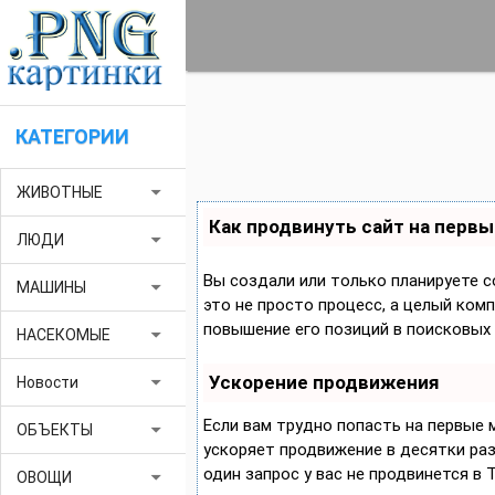
КАТЕГОРИИ
arrow_drop_down
ЖИВОТНЫЕ
Как продвинуть сайт на первы
arrow_drop_down
ЛЮДИ
Вы создали или только планируете с
arrow_drop_down
МАШИНЫ
это не просто процесс, а целый ком
повышение его позиций в поисковых 
arrow_drop_down
НАСЕКОМЫЕ
Ускорение продвижения
arrow_drop_down
Новости
Если вам трудно попасть на первые
arrow_drop_down
ОБЪЕКТЫ
ускоряет продвижение в десятки раз,
один запрос у вас не продвинется в 
arrow_drop_down
ОВОЩИ