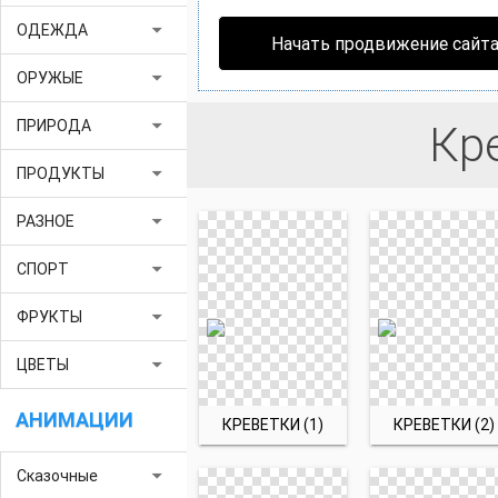
arrow_drop_down
ОДЕЖДА
Начать продвижение сайт
arrow_drop_down
ОРУЖЫЕ
arrow_drop_down
ПРИРОДА
Кр
arrow_drop_down
ПРОДУКТЫ
arrow_drop_down
РАЗНОЕ
arrow_drop_down
СПОРТ
arrow_drop_down
ФРУКТЫ
arrow_drop_down
ЦВЕТЫ
АНИМАЦИИ
КРЕВЕТКИ (1)
КРЕВЕТКИ (2)
arrow_drop_down
Сказочные