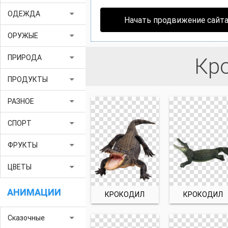
arrow_drop_down
ОДЕЖДА
Начать продвижение сайт
arrow_drop_down
ОРУЖЫЕ
arrow_drop_down
ПРИРОДА
Кр
arrow_drop_down
ПРОДУКТЫ
arrow_drop_down
РАЗНОЕ
arrow_drop_down
СПОРТ
arrow_drop_down
ФРУКТЫ
arrow_drop_down
ЦВЕТЫ
АНИМАЦИИ
КРОКОДИЛ
КРОКОДИЛ
arrow_drop_down
Сказочные