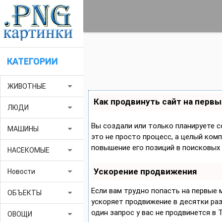
КАТЕГОРИИ
arrow_drop_down
ЖИВОТНЫЕ
Как продвинуть сайт на первы
arrow_drop_down
ЛЮДИ
Вы создали или только планируете с
arrow_drop_down
МАШИНЫ
это не просто процесс, а целый ком
повышение его позиций в поисковых 
arrow_drop_down
НАСЕКОМЫЕ
Ускорение продвижения
arrow_drop_down
Новости
Если вам трудно попасть на первые
arrow_drop_down
ОБЪЕКТЫ
ускоряет продвижение в десятки раз,
один запрос у вас не продвинется в 
arrow_drop_down
ОВОЩИ