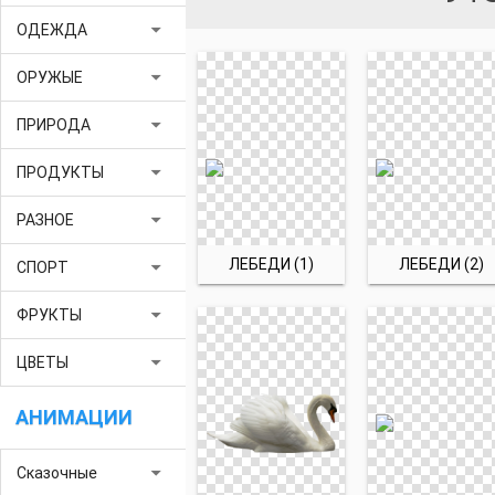
arrow_drop_down
ОДЕЖДА
arrow_drop_down
ОРУЖЫЕ
arrow_drop_down
ПРИРОДА
arrow_drop_down
ПРОДУКТЫ
arrow_drop_down
РАЗНОЕ
ЛЕБЕДИ (1)
ЛЕБЕДИ (2)
arrow_drop_down
СПОРТ
arrow_drop_down
ФРУКТЫ
arrow_drop_down
ЦВЕТЫ
АНИМАЦИИ
arrow_drop_down
Сказочные