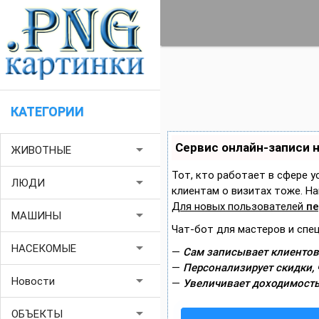
КАТЕГОРИИ
Сервис онлайн-записи 
arrow_drop_down
ЖИВОТНЫЕ
Тот, кто работает в сфере у
arrow_drop_down
ЛЮДИ
клиентам о визитах тоже. 
Для новых пользователей
пе
arrow_drop_down
МАШИНЫ
Чат-бот для мастеров и спе
arrow_drop_down
НАСЕКОМЫЕ
—
Сам записывает клиентов
—
Персонализирует скидки, 
arrow_drop_down
Новости
—
Увеличивает доходимость
arrow_drop_down
ОБЪЕКТЫ