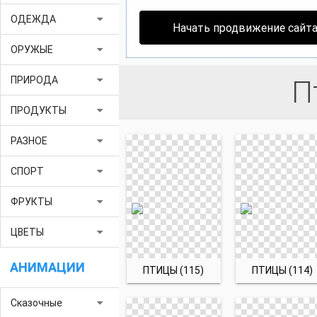
arrow_drop_down
ОДЕЖДА
Начать продвижение сайт
arrow_drop_down
ОРУЖЫЕ
arrow_drop_down
ПРИРОДА
П
arrow_drop_down
ПРОДУКТЫ
arrow_drop_down
РАЗНОЕ
arrow_drop_down
СПОРТ
arrow_drop_down
ФРУКТЫ
arrow_drop_down
ЦВЕТЫ
АНИМАЦИИ
ПТИЦЫ (115)
ПТИЦЫ (114)
arrow_drop_down
Сказочные