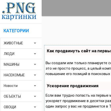
КАТЕГОРИИ
arrow_drop_down
ЖИВОТНЫЕ
Как продвинуть сайт на первы
arrow_drop_down
ЛЮДИ
Вы создали или только планируете с
arrow_drop_down
МАШИНЫ
это не просто процесс, а целый ком
повышение его позиций в поисковых 
arrow_drop_down
НАСЕКОМЫЕ
Ускорение продвижения
arrow_drop_down
Новости
Если вам трудно попасть на первые
arrow_drop_down
ОБЪЕКТЫ
ускоряет продвижение в десятки раз,
один запрос у вас не продвинется в 
arrow_drop_down
ОВОЩИ